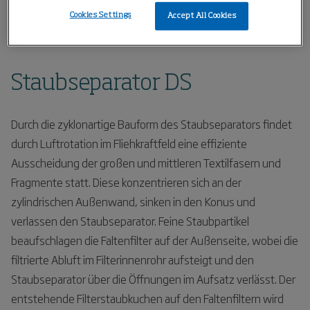
Home
Produkte
Feinstaubabsaugung
Cookies Settings
Accept All Cookies
Staubseparator DS
Staubseparator DS
Durch die zyklonartige Bauform des Staubseparators findet
durch Luftrotation im Fliehkraftfeld eine effiziente
Ausscheidung der großen und mittleren Textilfasern und
Fragmente statt. Diese konzentrieren sich an der
zylindrischen Außenwand, sinken in den Konus und
verlassen den Staubseparator. Feine Staubpartikel
beaufschlagen die Faltenfilter auf der Außenseite, wobei die
filtrierte Abluft im Filterinnenrohr aufsteigt und den
Staubseparator über die Öffnungen im Aufsatz verlässt. Der
entstehende Filterstaubkuchen auf den Faltenfiltern wird