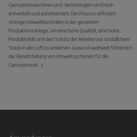
Garnspinnmaschinen und -technologien sind hoch
entwickelt und automatisiert. Der Prozess erfordert
strenge Umweltkontrollen in der gesamten
Produktionsanlage, um eine hohe Qualität, eine hohe
Produktivität und den Schutz der Arbeiter vor schädlichem
Staub in der Luft zu erreichen. Luwa ist weltweit führend in
der Bereitstellung von Umweltsystemen für die
Garnspinnerei.