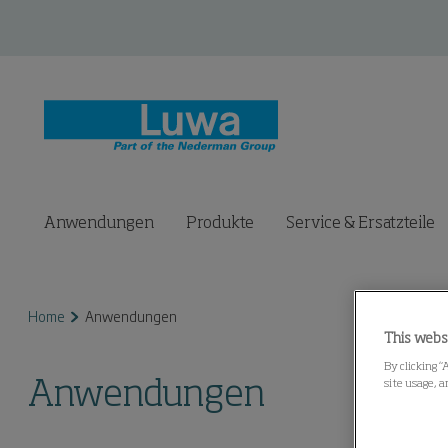
Anwendungen
Produkte
Service & Ersatzteile
Home
Anwendungen
This webs
By clicking “
Anwendungen
site usage, a