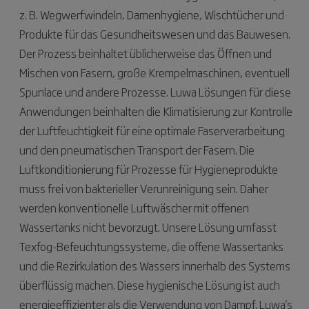
z. B. Wegwerfwindeln, Damenhygiene, Wischtücher und
Produkte für das Gesundheitswesen und das Bauwesen.
Der Prozess beinhaltet üblicherweise das Öffnen und
Mischen von Fasern, große Krempelmaschinen, eventuell
Spunlace und andere Prozesse. Luwa Lösungen für diese
Anwendungen beinhalten die Klimatisierung zur Kontrolle
der Luftfeuchtigkeit für eine optimale Faserverarbeitung
und den pneumatischen Transport der Fasern. Die
Luftkonditionierung für Prozesse für Hygieneprodukte
muss frei von bakterieller Verunreinigung sein. Daher
werden konventionelle Luftwäscher mit offenen
Wassertanks nicht bevorzugt. Unsere Lösung umfasst
Texfog-Befeuchtungssysteme, die offene Wassertanks
und die Rezirkulation des Wassers innerhalb des Systems
überflüssig machen. Diese hygienische Lösung ist auch
energieeffizienter als die Verwendung von Dampf. Luwa's