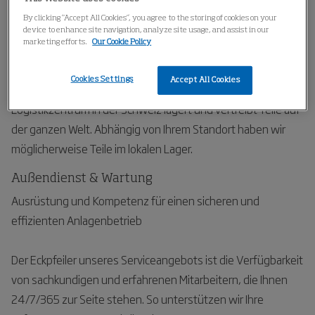
Bereich zu erweitern.
By clicking “Accept All Cookies”, you agree to the storing of cookies on your
device to enhance site navigation, analyze site usage, and assist in our
marketing efforts.
Our Cookie Policy
Ersatzteile & Zubehör
Unsere engagierten Service- und Ersatzteilteams können
Cookies Settings
Accept All Cookies
jede Anfrage für Ihre Luwa-Ausrüstung bearbeiten. Unser
Logistikzentrum in der Schweiz lagert und vertreibt Teile auf
der ganzen Welt. Abhängig von Ihrem Standort haben wir
möglicherweise Teile im lokalen Lager.
Außendienst & Wartung
Ausrüstung und Kompetenz für einen sicheren und
effizienten Anlagenbetrieb
Der Eckpfeiler unseres Serviceangebots ist die Verfügbarkeit
von sachkundigen und erfahrenen Mitarbeitern, die Ihnen
24/7/365 zur Seite stehen. So unterstützen wir Ihre