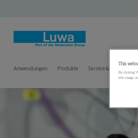
This webs
Anwendungen
Produkte
Service & Ersatzteile
By clicking “
site usage, a