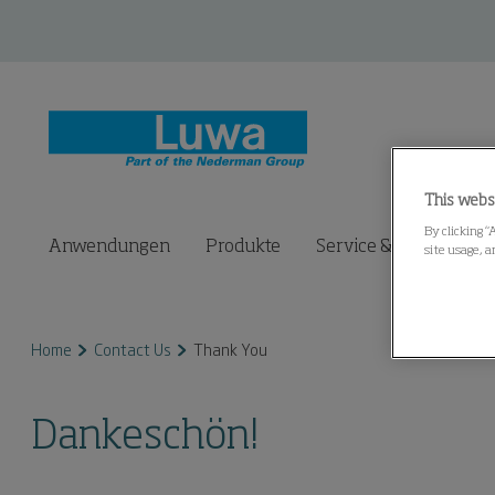
This webs
By clicking “
Anwendungen
Produkte
Service & Ersatzteile
site usage, a
Home
Contact Us
Thank You
Dankeschön!