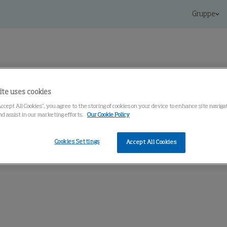
Gruppe
ite uses cookies
Accept All Cookies”, you agree to the storing of cookies on your device to enhance site navig
Knowledge Center
nd assist in our marketing efforts.
Our Cookie Policy
Cookies Settings
Accept All Cookies