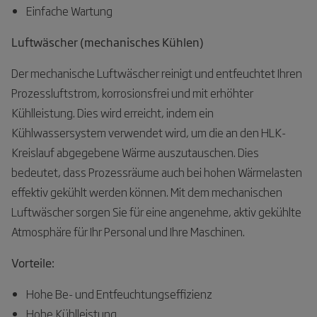
Einfache Wartung
Luftwäscher (mechanisches Kühlen)
Der mechanische Luftwäscher reinigt und entfeuchtet Ihren
Prozessluftstrom, korrosionsfrei und mit erhöhter
Kühlleistung. Dies wird erreicht, indem ein
Kühlwassersystem verwendet wird, um die an den HLK-
Kreislauf abgegebene Wärme auszutauschen. Dies
bedeutet, dass Prozessräume auch bei hohen Wärmelasten
effektiv gekühlt werden können. Mit dem mechanischen
Luftwäscher sorgen Sie für eine angenehme, aktiv gekühlte
Atmosphäre für Ihr Personal und Ihre Maschinen.
Vorteile:
Hohe Be- und Entfeuchtungseffizienz
Hohe Kühlleistung