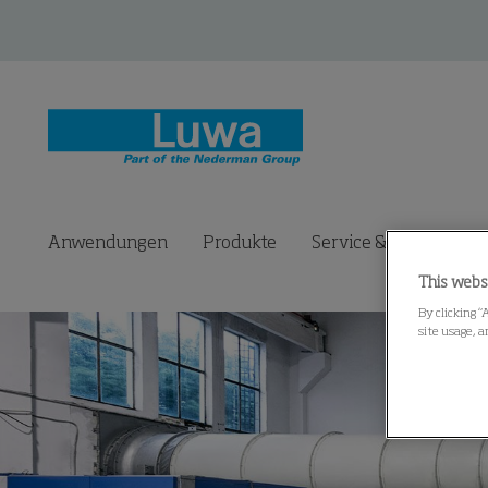
Anwendungen
Produkte
Service & Ersatzteile
This webs
By clicking “
site usage, a