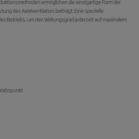
uktionsmethoden ermöglichen die einzigartige Form der
tung des Axialventilators beiträgt. Eine spezielle
s Betriebs, um den Wirkungsgrad jederzeit auf maximalem
triebspunkt
z