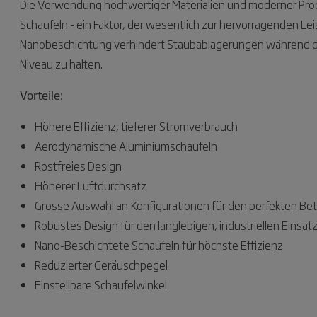
Die Verwendung hochwertiger Materialien und moderner Prod
Schaufeln - ein Faktor, der wesentlich zur hervorragenden Leis
Nanobeschichtung verhindert Staubablagerungen während de
Niveau zu halten.
Vorteile:
Höhere Effizienz, tieferer Stromverbrauch
Aerodynamische Aluminiumschaufeln
Rostfreies Design
Höherer Luftdurchsatz
Grosse Auswahl an Konfigurationen für den perfekten Be
Robustes Design für den langlebigen, industriellen Einsat
Nano-Beschichtete Schaufeln für höchste Effizienz
Reduzierter Geräuschpegel
Einstellbare Schaufelwinkel