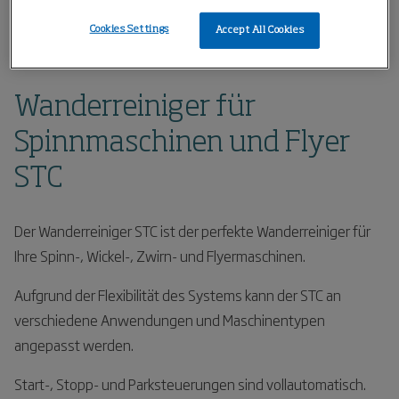
Home
Produkte
Maschinenreinigung / Raumreinigung
Cookies Settings
Accept All Cookies
Wanderreiniger für Spinnmaschinen und Flyer STC
Wanderreiniger für
Spinnmaschinen und Flyer
STC
Der Wanderreiniger STC ist der perfekte Wanderreiniger für
Ihre Spinn-, Wickel-, Zwirn- und Flyermaschinen.
Aufgrund der Flexibilität des Systems kann der STC an
verschiedene Anwendungen und Maschinentypen
angepasst werden.
Start-, Stopp- und Parksteuerungen sind vollautomatisch.