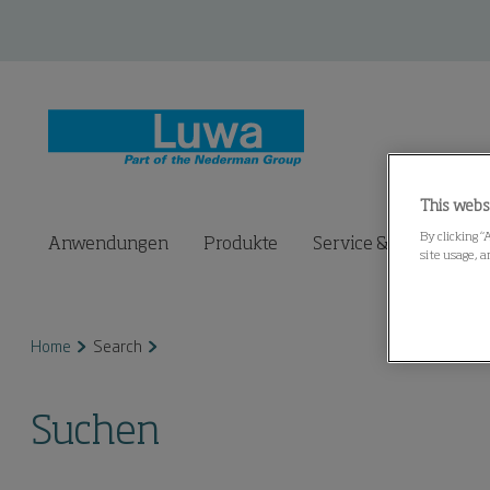
This webs
By clicking “
Anwendungen
Produkte
Service & Ersatzteile
site usage, a
Home
Search
Suchen