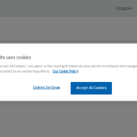
Gruppe
ite uses cookies
Accept All Cookies”, you agree to the storing of cookies on your device to enhance site navig
Knowledge Center
nd assist in our marketing efforts.
Our Cookie Policy
Cookies Settings
Accept All Cookies