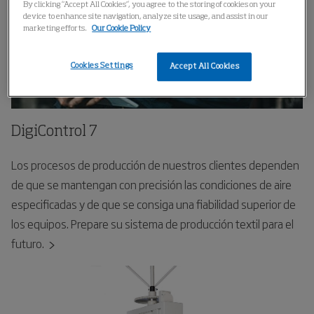
By clicking “Accept All Cookies”, you agree to the storing of cookies on your
device to enhance site navigation, analyze site usage, and assist in our
marketing efforts.
Our Cookie Policy
Cookies Settings
Accept All Cookies
DigiControl 7
Los procesos de producción de nuestros clientes dependen
de que se mantengan con precisión las condiciones de aire
especificadas y de que se consiga una fiabilidad superior de
los equipos. Prepare su sistema de producción textil para el
futuro.