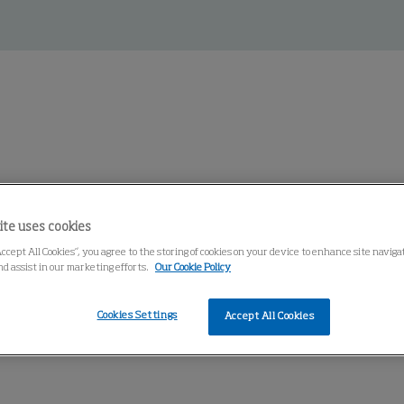
entro de conocimiento
ite uses cookies
Accept All Cookies”, you agree to the storing of cookies on your device to enhance site navig
nd assist in our marketing efforts.
Our Cookie Policy
Cookies Settings
Accept All Cookies