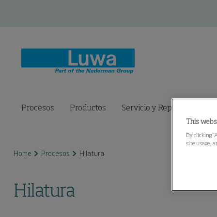
Procesos
Productos
Servicio y Repuestos
C
This webs
By clicking “
site usage, a
Home
Procesos
Hilatura
Hilatura