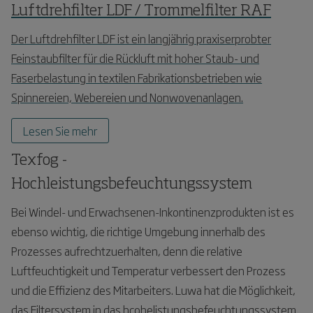
Luftdrehfilter LDF / Trommelfilter RAF
Der Luftdrehfilter LDF ist ein langjährig praxiserprobter
Feinstaubfilter für die Rückluft mit hoher Staub- und
Faserbelastung in textilen Fabrikationsbetrieben wie
Spinnereien, Webereien und Nonwovenanlagen.
Lesen Sie mehr
Texfog -
Hochleistungsbefeuchtungssystem
Bei Windel- und Erwachsenen-Inkontinenzprodukten ist es
ebenso wichtig, die richtige Umgebung innerhalb des
Prozesses aufrechtzuerhalten, denn die relative
Luftfeuchtigkeit und Temperatur verbessert den Prozess
und die Effizienz des Mitarbeiters. Luwa hat die Möglichkeit,
das Filtersystem in das hcohelistungsbefeuchtungssystem