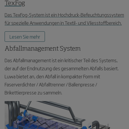
TexFog
Das TexFog-System ist ein Hochdruck-Befeuchtungssystem
für spezielle Anwendungen in Textil- und Vliesstoffbereich.
Lesen Sie mehr
Abfallmanagement System
Das Abfallmanagement ist ein kritischer Teil des Systems,
der auf der Endnutzung des gesammelten Abfalls basiert.
Luwa bietet an, den Abfall in kompakter Form mit
Faserverdichter / Abfalltrenner / Ballenpresse /
Brikettierpresse zu sammeln.