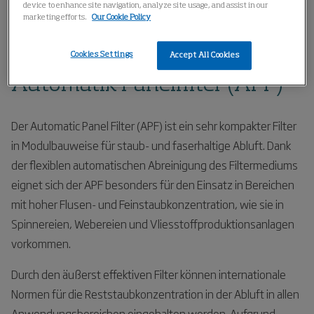
device to enhance site navigation, analyze site usage, and assist in our
Home
Produkte
Feinstaubabsaugung
marketing efforts.
Our Cookie Policy
Automatik Panelfilter (APF)
Cookies Settings
Accept All Cookies
Automatik Panelfilter (APF)
Der Automatic Panel Filter (APF) ist ein sehr kompakter Filter
in Modulbauweise für staub- und faserhaltige Abluft. Dank
der flexiblen automatischen Abreinigung des Filtermediums
eignet sich der APF besonders für den Einsatz in Bereichen
mit hoher Flusen- und Feinstaubkonzentration, wie sie in
Spinnereien, Webereien und Vliesstoffproduktionsanlagen
vorkommen.
Durch den äußerst effektiven Filter können internationale
Normen für die Reststaubkonzentration in der Abluft in allen
Anwendungsbereichen eingehalten werden. Aufgrund