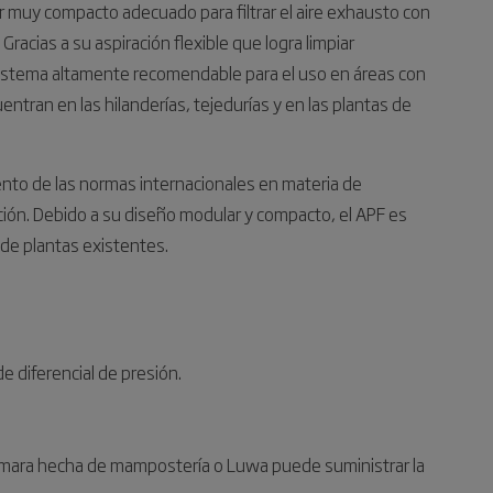
ar muy compacto adecuado para filtrar el aire exhausto con
racias a su aspiración flexible que logra limpiar
sistema altamente recomendable para el uso en áreas con
entran en las hilanderías, tejedurías y en las plantas de
miento de las normas internacionales en materia de
ación. Debido a su diseño modular y compacto, el APF es
de plantas existentes.
e diferencial de presión.
 cámara hecha de mampostería o Luwa puede suministrar la