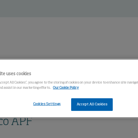
entro de conocimiento
ite uses cookies
Accept All Cookies”, you agree to the storing of cookies on your device to enhance site navig
nd assist in our marketing efforts.
Our Cookie Policy
Automático APF
Cookies Settings
Accept All Cookies
ico APF