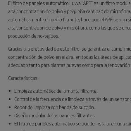
El filtro de paneles automático Luwa “APF” es un filtro modul
alta concentración de polvo y pequeña cantidad de microfibra. G
automáticamente el medio filtrante, hace que el APF sea un 
alta concentración de polvo y microfibra, como las que se encu
producción de no-tejidos.
Gracias a la efectividad de este filtro, se garantiza el cumpli
concentración de polvo en el aire, en todas las áreas de aplic
adecuado tanto para plantas nuevas como para la renovación 
Características:
Limpieza automática de la manta filtrante.
Control de la frecuencia de limpieza a través de un sensor d
Robot de limpieza con banda de succión.
Diseño modular de los paneles filtrantes.
El filtro de paneles automático se puede instalar en una