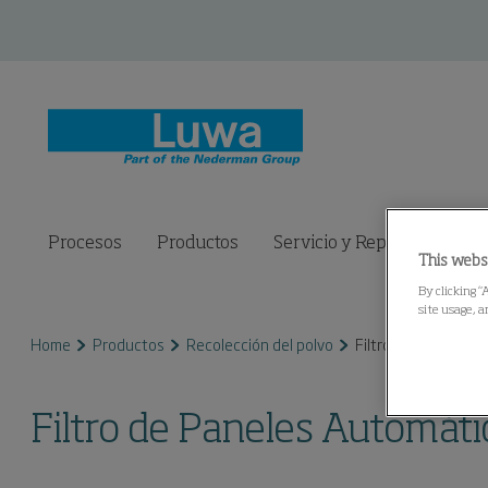
Procesos
Productos
Servicio y Repuestos
C
This webs
By clicking “
site usage, a
Home
Productos
Recolección del polvo
Filtro de Paneles 
Filtro de Paneles Automát