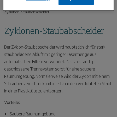
Home
Produkte
Feinstaubabsaugung
Zyklonen-Staubabscheider
Zyklonen-Staubabscheider
Der Zyklon-Staubabscheider wird hauptsächlich für stark
staubbeladene Abluft mit geringer Fasermenge aus
automatischen Filtern verwendet. Das vollständig
geschlossene Trennsystem sorgt für eine saubere
Raumumgebung. Normalerweise wird der Zyklon mit einem
Schraubenverdichter kombiniert, um den verdichteten Staub
in einer Plastiktüte zu entsorgen.
Vorteile:
Saubere Raumumgebung