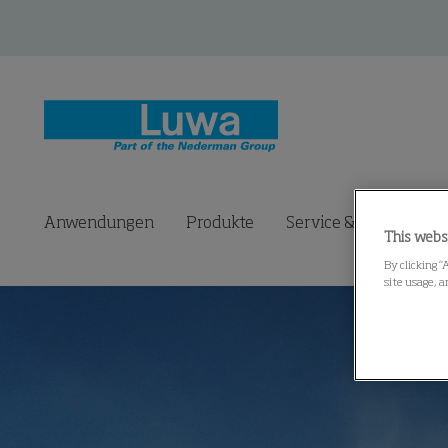
Anwendungen
Produkte
Service & Ersatzteile
This webs
By clicking “
site usage, a