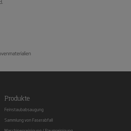
d.
ovenmaterialien
Produkte
Feinstaubabsaugung
Sammlung von Faserabfall
Maschinenreinigung / Raumreinigung