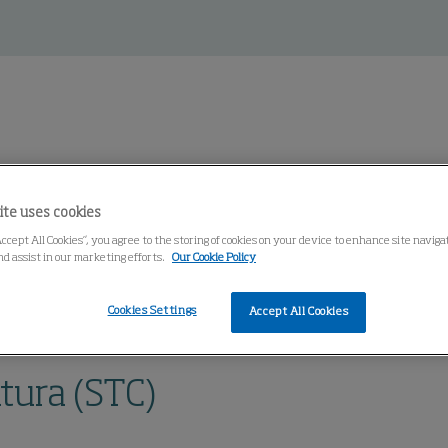
ite uses cookies
entro de conocimiento
Accept All Cookies”, you agree to the storing of cookies on your device to enhance site navig
nd assist in our marketing efforts.
Our Cookie Policy
Cookies Settings
ajero para Hilatura (STC)
Accept All Cookies
atura (STC)