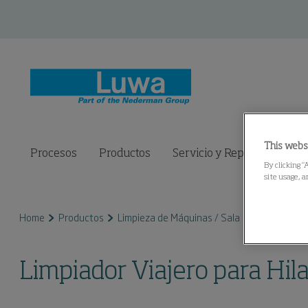
This webs
Procesos
Productos
Servicio y Repuestos
C
By clicking “
site usage, a
Home
Productos
Limpieza de Máquinas / Sala
Limpiador Vi
Limpiador Viajero para Hil