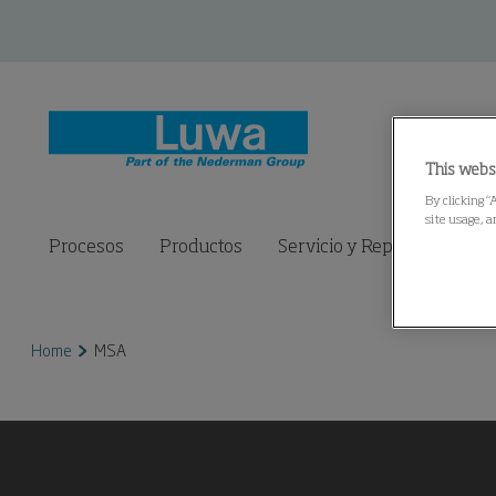
This webs
By clicking “
site usage, a
Procesos
Productos
Servicio y Repuestos
C
Home
MSA