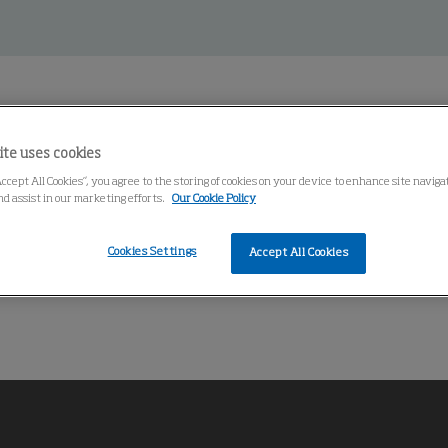
ite uses cookies
Accept All Cookies”, you agree to the storing of cookies on your device to enhance site navig
nd assist in our marketing efforts.
Our Cookie Policy
entro de conocimiento
Cookies Settings
Accept All Cookies