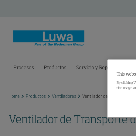
Procesos
Productos
Servicio y Repuestos
C
This webs
By clicking “
site usage, a
Home
Productos
Ventiladores
Ventilador de Transporte de
Ventilador de Transporte d