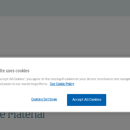
entro de conocimiento
ite uses cookies
Accept All Cookies”, you agree to the storing of cookies on your device to enhance site navig
nd assist in our marketing efforts.
Our Cookie Policy
 Material
Cookies Settings
Accept All Cookies
e Material