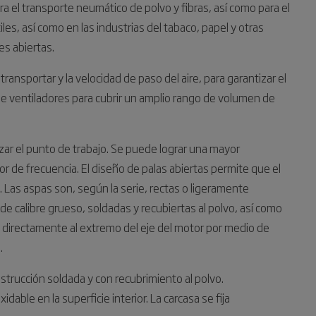
a el transporte neumático de polvo y fibras, así como para el
iles, así como en las industrias del tabaco, papel y otras
es abiertas.
ransportar y la velocidad de paso del aire, para garantizar el
e ventiladores para cubrir un amplio rango de volumen de
zar el punto de trabajo. Se puede lograr una mayor
or de frecuencia. El diseño de palas abiertas permite que el
Las aspas son, según la serie, rectas o ligeramente
de calibre grueso, soldadas y recubiertas al polvo, así como
 directamente al extremo del eje del motor por medio de
.
strucción soldada y con recubrimiento al polvo.
ble en la superficie interior. La carcasa se fija