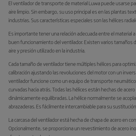
El ventilador de transporte de material Luwa puede usarse par
aire limpio. Sin embargo, su uso principal es en las plantas text
industrias. Sus características especiales son las hélices radial
Es importante tener una relación adecuada entre el material a t
buen funcionamiento del ventilador. Existen varios tamaños d
aire y presión utilizado en la industria.
Cada tamaño de ventilador tiene múltiples hélices para optimi
calibración ajustando las revoluciones del motor con un invers
ventilador funcione como un equipo de transporte neumático. 
curvadas hacia atrás. Todas las hélices están hechas de acero 
dinámicamente equilibradas. La hélice normalmente se acopla
abrazaderas. Es fácilmente intercambiable para su sustitución
La carcasa del ventilador está hecha de chapa de acero en con
Opcionalmente, se proporciona un revestimiento de acero inoxida