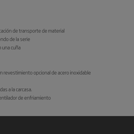
icación de transporte de material
ndo de la serie
on una cuña
on revestimiento opcional de acero inoxidable
idas a la carcasa.
ventilador de enfriamiento