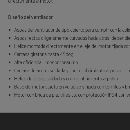
directamente al motor.
Diseño del ventilador
Aspas del ventilador de tipo abierto para cumplir con la apl
Aspas rectas o ligeramente curvadas hacia atrás, dependie
Hélice montada directamente en el eje del motor, fijada c
Carcasa giratoria hasta 45deg
Alta eficiencia – menor consumo
Carcasa de acero, soldada y con recubrimiento al polvo – c
Hélice de acero, soldada y con recubrimiento al polvo
Base del motor sujeta en voladizo y fijada con tornillos y br
Motor con brida de pie, trifásico, con protección IP54 con 