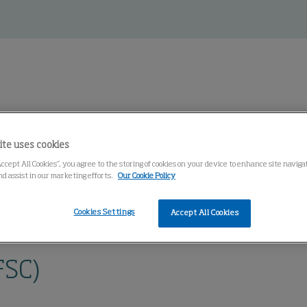
ite uses cookies
entro de conocimiento
Accept All Cookies”, you agree to the storing of cookies on your device to enhance site navig
nd assist in our marketing efforts.
Our Cookie Policy
Cookies Settings
Accept All Cookies
s (FSB/FSC)
FSC)