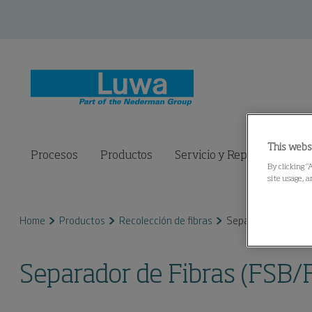
This webs
Procesos
Productos
Servicio y Repuestos
C
By clicking “
site usage, a
Home
Productos
Recolección de fibras
Separador de Fibra
Separador de Fibras (FSB/