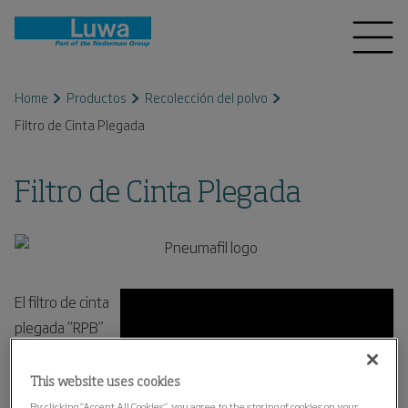
Home
Productos
Recolección del polvo
Filtro de Cinta Plegada
Filtro de Cinta Plegada
El filtro de cinta
plegada “RPB”
es un filtro
supercompacto
This website uses cookies
para aspiración
By clicking “Accept All Cookies”, you agree to the storing of cookies on your