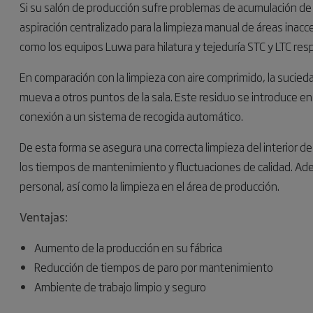
Si su salón de producción sufre problemas de acumulación de p
aspiración centralizado para la limpieza manual de áreas inacc
como los equipos Luwa para hilatura y tejeduría STC y LTC re
En comparación con la limpieza con aire comprimido, la sucieda
mueva a otros puntos de la sala. Este residuo se introduce en 
conexión a un sistema de recogida automático.
De esta forma se asegura una correcta limpieza del interior d
los tiempos de mantenimiento y fluctuaciones de calidad. A
personal, así como la limpieza en el área de producción.
Ventajas:
Aumento de la producción en su fábrica
Reducción de tiempos de paro por mantenimiento
Ambiente de trabajo limpio y seguro