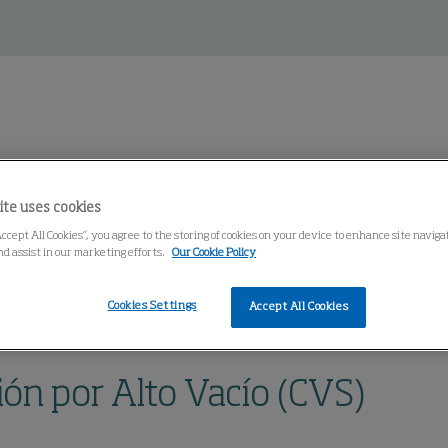
ite uses cookies
entro de conocimiento
Accept All Cookies”, you agree to the storing of cookies on your device to enhance site navig
nd assist in our marketing efforts.
Our Cookie Policy
Cookies Settings
Accept All Cookies
Aspiración por Alto Vacío (CVS)
ión por Alto Vacío (CVS)