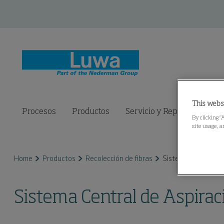
This webs
Procesos
Productos
Servicio y Repuestos
C
By clicking “
site usage, a
Home
Productos
Recolección de fibras
Sistema Central de 
Sistema Central de Aspirac