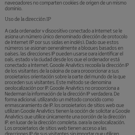
navegadores no comparten cookies de origen de un mismo
dominio.
Uso de la dirección IP
A cada ordenador y dispositivo conectado a Internet se le
asigna un número único denominado dirección de protocolo
de Internet (IP por sus siglas en inglés). Dado que estos
números se asignan generalmente a bloques basados en
países, las direcciones IP pueden usarse para identificar el
país, estado y la ciudad desde los que el ordenador está
conectado a Internet. Google Analytics recopila la dirección IP
de los visitantes de la página de para proporcionar a sus
propietarios orientación sobre la parte del mundo de la que
proceden sus visitantes. Este método se denomina
geolocalización por IP. Google Analytics no proporciona a
Nederman la información de la dirección IP verdadera. De
forma adicional, utilizando un método conocido como
enmascaramiento de IP, los propietarios de sitios web que
utilizan Google Analytics tienen la opción de solicitar a Google
Analytics que utilice únicamente una porción de la dirección
IP, en lugar de la dirección completa, para la geolocalización.
Los propietarios de sitios web tienen acceso a las
direcciones IP de sus visitantes sin importar que utilicen