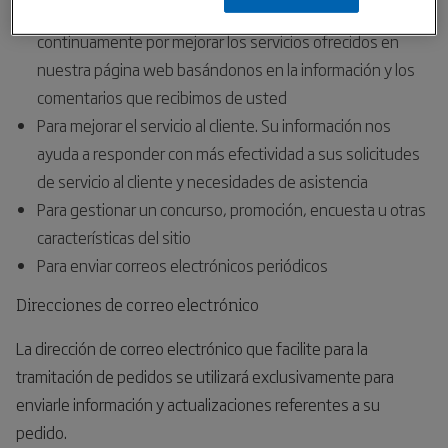
Para mejorar nuestra página web. Nos esforzamos
continuamente por mejorar los servicios ofrecidos en
nuestra página web basándonos en la información y los
comentarios que recibimos de usted
Para mejorar el servicio al cliente. Su información nos
ayuda a responder con más efectividad a sus solicitudes
de servicio al cliente y necesidades de asistencia
Para gestionar un concurso, promoción, encuesta u otras
características del sitio
Para enviar correos electrónicos periódicos
Direcciones de correo electrónico
La dirección de correo electrónico que facilite para la
tramitación de pedidos se utilizará exclusivamente para
enviarle información y actualizaciones referentes a su
pedido.