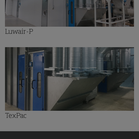
Luwair-P
TexPac